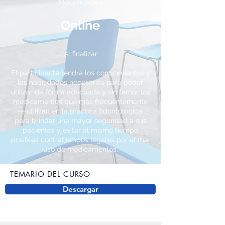
Modalidades
Online
Al finalizar
El participante tendrá los conocimientos y
las habilidades necesarias para poder
utilizar de forma adecuada y sin temor los
medicamentos que más frecuentemente
se utilizan en la práctica odontológica,
para brindar una mayor seguridad a sus
pacientes y evitar al mismo tiempo
posibles contratiempos legales por el mal
uso de medicamentos.
TEMARIO DEL CURSO
Descargar