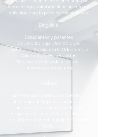
actualizar conocimientos en materia de
farmacología, asimismo tiene un enfoque
aplicable para la práctica odontológica.
Dirigido a:
Estudiantes y pasantes
de Odontología, Odontólogos
generales, Auxiliares de Odontología
Odontologos Especialistas
Personal del área de la salud
interesado en el tema
Validez
Se hará entrega de una constancia
institucional de participación y de
una constancia de desarrollo de
competencias y habilidades laborales
de la Secretaría del Trabajo y Previsión
Social.