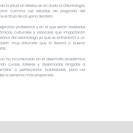
e la salud en México es sin duda la Odontología,
sional culmina sus estudios de pregrado del
ne el título de cirujano dentista.
jercicio profesional y en el que serán revelados
ómicos, culturales y laborales que impactarán
fesional del odontólogo ya que se enfrentará a un
mbién muy saturado que lo llevará a buscar
tos.
co ha incursionado en el desarrollo académico
ndo cursos, talleres y diplomados dirigidos a
rrollar o perfeccionar habilidades, para así
es al personal más preparado.