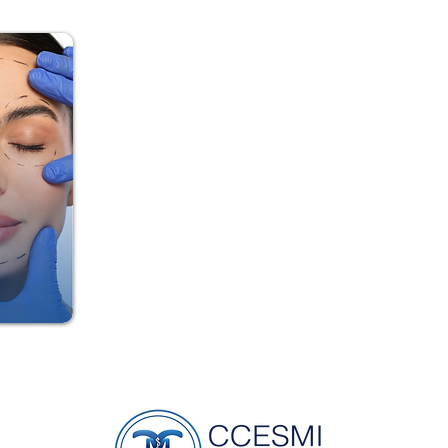
El Centro de Capacitación, Enseñanza y Servicios
México, es una institución con 25 años de t
educación continua de recursos humanos para la s
odontología y enfermería, en nuestra trayectoria
lazos sólidos con diversas instituciones académi
nacional e internacional, como la UNAM, la S
Estética y Regenerativa, La Sociedad Mexicana 
Colegio Nacional de Medicina Estética No Quirú
estos vínculos interinstitucionales contamo
capacitación, gracias a nuestra trayectoria como
en México, hemos sido acreditados para incluir 
Curso de Certificación en Estética Facial y Corpo