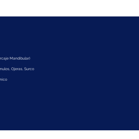
rcaje Mandibular)
mulos, Ojeras, Surco
ónico