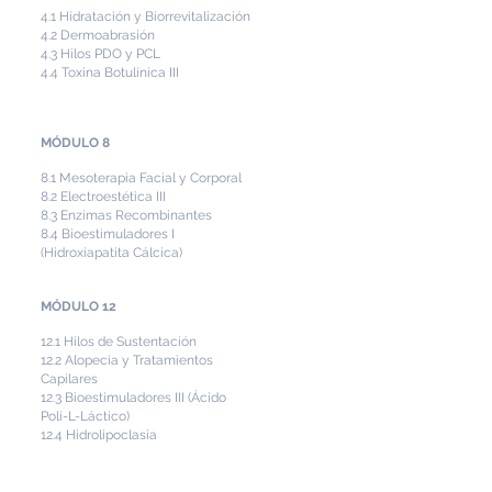
4.1 Hidratación y Biorrevitalización
4.2 Dermoabrasión
4.3 Hilos PDO y PCL
4.4 Toxina Botulínica III
MÓDULO 8
8.1 Mesoterapia Facial y Corporal
8.2 Electroestética III
8.3 Enzimas Recombinantes
8.4 Bioestimuladores I
(Hidroxiapatita Cálcica)
MÓDULO 12
12.1 Hilos de Sustentación
12.2 Alopecia y Tratamientos
Capilares
12.3
Bioestimuladores III (Ácido
Poli-L-Láctico)
12.4 Hidrolipoclasia