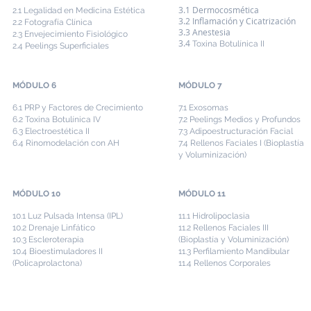
3.1 Dermocosmética
2.1 Legalidad en Medicina Estética
3.2 Inflamación y Cicatrización
2.2 Fotografía Clínica
3.3 Anestesia
2.3 Envejecimiento Fisiológico
3.4
Toxina Botulínica II
2.4 Peelings Superficiales
MÓDULO 6
MÓDULO 7
6.1 PRP y Factores de Crecimiento
7.1 Exosomas
6.2 Toxina Botulínica IV
7.2 Peelings Medios y Profundos
6.3 Electroestética II
7.3 Adipoestructuración Facial
6.4 Rinomodelación con AH
7.4 Rellenos Faciales I (Bioplastía
y Voluminización)
MÓDULO 10
MÓDULO 11
10.1 Luz Pulsada Intensa (IPL)
11.1 Hidrolipoclasia
10.2 Drenaje Linfático
11.2 Rellenos Faciales III
10.3 Escleroterapia
(Bioplastía y Voluminización)
10.4 Bioestimuladores II
11.3 Perfilamiento Mandibular
(Policaprolactona)
11.4 Rellenos Corporales