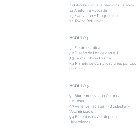
1.1 Introducción a la Medicina Estética
1.2 Anatomía Aplicada
1.3 Evaluación y Diagnóstico
1.4 Toxina Botulínica I
MÓDULO 5
5.1 Electroestética I
5.2 Diseño de Labios con AH
5.3 Farmacología Básica
5.4 Manejo de Complicaciones por Uso
de Fillers
MÓDULO 9
9.1 Biorremodelación Cutánea
9.2 Láser
9.3 Rellenos Faciales II (Bioplastía y
Voluminización)
9.4 Fibroblastos Autólogos y
Heterólogos