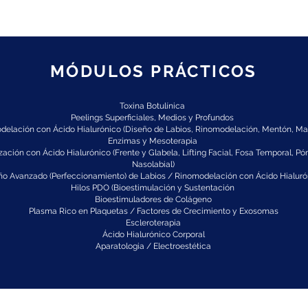
MÓDULOS PRÁCTICOS
Toxina Botulínica
Peelings Superficiales, Medios y Profundos
elación con Ácido Hialurónico (Diseño de Labios, Rinomodelación, Mentón, Ma
Enzimas y Mesoterapia
ación con Ácido Hialurónico (Frente y Glabela, Lifting Facial, Fosa Temporal, Pó
Nasolabial)
ño Avanzado (Perfeccionamiento) de Labios / Rinomodelación con Ácido Hialur
Hilos PDO (Bioestimulación y Sustentación
Bioestimuladores de Colágeno
Plasma Rico en Plaquetas / Factores de Crecimiento y Exosomas
Escleroterapia
Ácido Hialurónico Corporal
Aparatologia / Electroestética