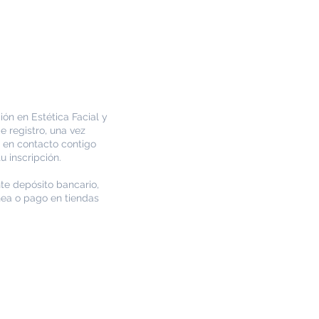
O
ción en Estética Facial y
de
registro, u
na vez
 en contacto contigo
u inscripción.
te depósito bancario,
ínea o pago en tiendas