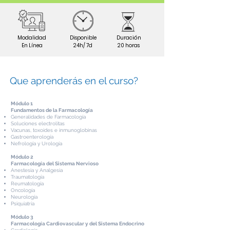
Modalidad
Disponible
Duración
En Línea
24h/ 7d
20 horas
Que aprenderás en el curso?
Módulo 1
Fundamentos de la Farmacología
Generalidades de Farmacología
Soluciones electrolitas
Vacunas, toxoides e inmunoglobinas
Gastroenterología
Nefrología y Urología
Módulo 2
Farmacología del Sistema Nervioso
Anestesia y Analgesia
Traumatología
Reumatología
Oncología
Neurología
Psiquiatría
Módulo 3
Farmacología Cardiovascular y del Sistema Endocrino