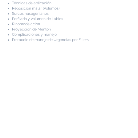
T
écnicas de aplicación
Reposición malar (Pólumos)
Surcos nasogenianos
Perfilado y volumen de Labios
Rinomodelación
Proyección de Mentón
Complicaciones y manejo
Protocolo de manejo de Urgencias por Fillers
El curso tiene una duración de 20 horas
distribuidas en 2 días, con un componente
teórico de 50% y otro teórico de 50%, en
donde se abordarán todas las bases
teóricas para que posteriormente el
alumno sea capáz de realizar los
procedimientos con seguridad, ética y
resultados satisfactorios.
El curso incluye material de práctica que
consiste en 20 Unidades de Toxina
Botulínica y (1) Una Jeringuilla de Ácido
Hialurónico Reticulado de densidad a elegir