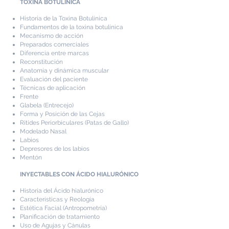
TÓXINA BOTULÍNICA
Historia de la Toxina Botulínica
Fundamentos de la toxina botulínica
Mecanismo de acción
Preparados comerciales
Diferencia entre marcas
Reconstitución
Anatomía y dinámica muscular
Evaluación del paciente
Técnicas de aplicación
Frente​
Glabela (Entrecejo)
Forma y Posición de las Cejas
Ritides Periorbiculares (Patas de Gallo)
Modelado Nasal
Labios
Depresores de los labios
Mentón
INYECTABLES CON Á
CIDO HIALURÓNICO
Historia del Ácido hialurónico
Características y Reología
Estética Facial (Antropometría)
Planificación de tratamiento
Uso de Agujas y Cánulas