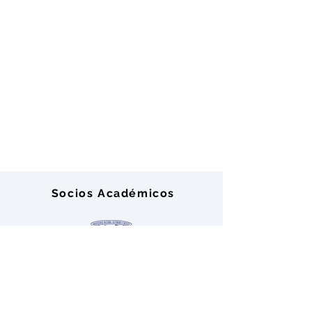
de acuerdo a necesidades del paciente o (1)
Una jeringuilla de SkinBooster
Al finalizar el curso se realizará entrega de
constancia de acreditación con valor
académico de 20 horas o 5 puntos y
constancias DC3 de habilidades laborales
de la Secretaría del Trabajo y Previsión
Social
Socios Académicos